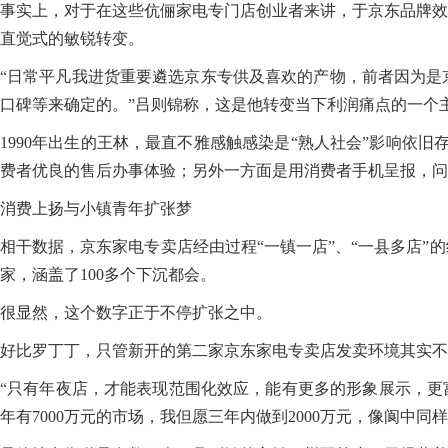
事实上，对于在这些伉俪家电专门店创业者来讲，于京东品牌效
直觉式的敏锐转变。
“日常平凡我进货重要遴选京东专供及喜欢的产物，前者因为是
口碑等来确定的。”吕则锦称，这是他转变当下利润痛点的一个
1990年出生的王林，最直不雅感触感染是“熟人社会”影响依
费者优良的售后办事体验；另外一方面是用消费者手机呈报，问
消费上扬与小镇青年扩张梦
相干数据，京东家电专卖店经由过程“一镇一店”、“一县多店”的
家，涵盖了100多个下沉都会。
很显然，这个数字正于不停扩张之中。
好比罗丁丁，只管新开的第二家京东家电专卖店发卖环境其实不
“只有年夜店，才能表现范围化效应，能有更多的形象展示，更
年有7000万元的市场，我但愿三年内做到2000万元，像阆中同