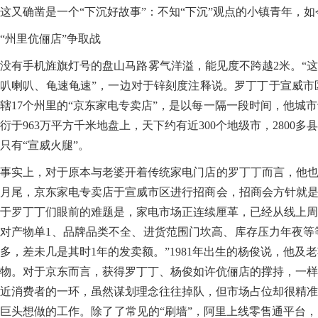
这又确凿是一个“下沉好故事”：不知“下沉”观点的小镇青年，
“州里伉俪店”争取战
没有手机旌旗灯号的盘山马路雾气洋溢，能见度不跨越2米。“这
叭喇叭、龟速龟速”，一边对于锌刻度注释说。罗丁丁于宣威市
辖17个州里的“京东家电专卖店”，是以每一隔一段时间，他城
衍于963万平方千米地盘上，天下约有近300个地级市，28
只有“宣威火腿”。
事实上，对于原本与老婆开着传统家电门店的罗丁丁而言，他也从未
月尾，京东家电专卖店于宣威市区进行招商会，招商会方针就是
于罗丁丁们眼前的难题是，家电市场正连续厘革，已经从线上周
对产物单1、品牌品类不全、进货范围门坎高、库存压力年夜等
多，差未几是其时1年的发卖额。”1981年出生的杨俊说，他
物。对于京东而言，获得罗丁丁、杨俊如许伉俪店的撑持，一样
近消费者的一环，虽然谋划理念往往掉队，但市场占位却很精准
巨头想做的工作。除了了常见的“刷墙”，阿里上线零售通平台