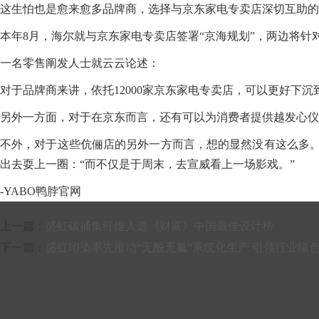
这生怕也是愈来愈多品牌商，选择与京东家电专卖店深切互助的
本年8月，海尔就与京东家电专卖店签署“京海规划”，两边将针
一名零售阐发人士就云云论述：
对于品牌商来讲，依托12000家京东家电专卖店，可以更好下
另外一方面，对于在京东而言，还有可以为消费者提供越发心仪
不外，对于这些伉俪店的另外一方而言，想的显然没有这么多。
出去耍上一圈：“而不仅是于周末，去宣威看上一场影戏。”
-YABO鸭脖官网
上一篇：
盛虹碳捕集纤维入选《财富》中国最佳设计榜
下一篇：
盛虹印染率先推动“无酚无氟”系统化生产 引领行业绿