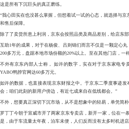
这是所有下沉巨头的真正磨练。
“我心田实在也没甚么掌握，但想着试一试的心态，就选择与京
和售后保障。
除了了卖货所患上利润，京东会按照品类及商品差别，给店东部
互助1年的成果，对于在杨俊、吕则锦们而言不仅是一颗定心丸，
200多万元，盘踞本地市场份额的20%以上。至在其他门店，一
不外有京东内部人士称， 如许的数字，实在对于京东家电专
YABO鸭脖官网达60多万元。
如许的数据，也直接表现京东财报之中。于京东二季度事迹发布
会；咱们此刻的新用户傍边，有近七成来自在低线都会。”
不外，想要真正深切下沉市场，从不是想象中的轻易，单凭简朴
罗丁丁今朝于宣威市开了两家京东专卖店，新开一家，位在一条
是，由于车流量太年夜，泊车未便，人们反而没有太多时机进店