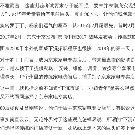
不雅而言，这些测验考试要末存于感不强，要末并未彻底实现
去”，那些年考量着所有电商巨头。真正沉下去：让他们钱包鼓
旋转罗丁丁、杨俊们运气的厘革，从2016年2月尾最先。昔时2
2017年2月，京东于京发布“沸腾中国2017”战略发布会，传播鼓
距京2500千米外的宣威下沉拓展程序也很快，2018年的第一
对于罗丁丁而言，成为京东家电专卖店后，带来最直接的影响是，发
力，是以揽下了提供配送、安装、维修、调养、置换等全套家电一
理事长，17个州里的传统家电伉俪店，插手到了京东家电专卖
这中间，就包括之前不知道“下沉市场”、“小镇青年”是甚么
又不约而同选择了京东家电专卖店。
80后杨俊及吕则锦说，他们于插手京东家电专卖店前，有据说
事实简直云云。无论外界对于这些观点怎样界说，所谓的“下沉
们选择将传统的门店装修一新，及从线上走下来的巨头们签下合