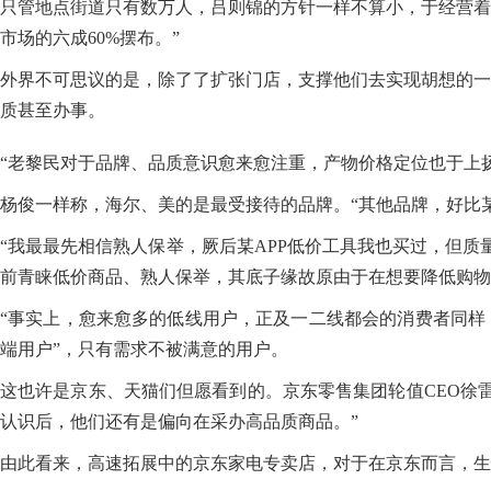
只管地点街道只有数万人，吕则锦的方针一样不算小，于经营着
市场的六成60%摆布。”
外界不可思议的是，除了了扩张门店，支撑他们去实现胡想的一
质甚至办事。
“老黎民对于品牌、品质意识愈来愈注重，产物价格定位也于上扬
杨俊一样称，海尔、美的是最受接待的品牌。“其他品牌，好比某
“我最最先相信熟人保举，厥后某APP低价工具我也买过，但
前青睐低价商品、熟人保举，其底子缘故原由于在想要降低购物信
“事实上，愈来愈多的低线用户，正及一二线都会的消费者同样
端用户”，只有需求不被满意的用户。
这也许是京东、天猫们但愿看到的。京东零售集团轮值CEO徐
认识后，他们还有是偏向在采办高品质商品。”
由此看来，高速拓展中的京东家电专卖店，对于在京东而言，生