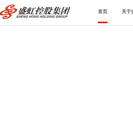
首页
关于