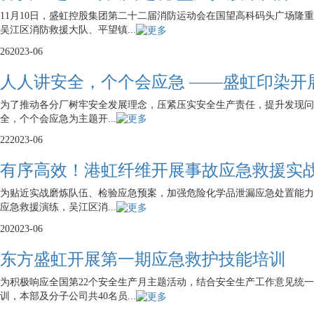
11月10日，盛虹控股集团第二十二届消防运动会在国望高科码头广场隆重
吴江区消防救援大队、平望镇...
26
2023-06
人人讲安全，个个会应急 ——盛虹印染开
为了推动各分厂树牢安全发展理念，压紧压实安全生产责任，提升发现问
全，个个会应急为主题开...
22
2023-06
有序高效！港虹纤维开展事故应急救援实
为贴近实战磨炼队伍、检验应急预案，加强危险化学品泄漏应急处置能力
应急救援演练，吴江区消...
20
2023-06
东方盛虹开展第一期应急救护技能培训
为积极响应全国第22个安全生产月主题活动，结合安全生产工作意见统一
训，本部及分子公司共40名员...