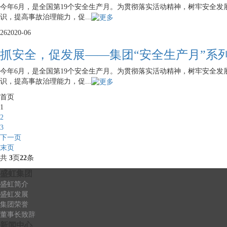
今年6月，是全国第19个安全生产月。为贯彻落实活动精神，树牢安全
识，提高事故治理能力，促...
26
2020-06
抓安全，促发展——集团“安全生产月”系
今年6月，是全国第19个安全生产月。为贯彻落实活动精神，树牢安全
识，提高事故治理能力，促...
首页
1
2
3
下一页
末页
共
3
页
22
条
盛虹集团
盛虹简介
盛虹发展
集团荣誉
董事长致辞
新闻中心