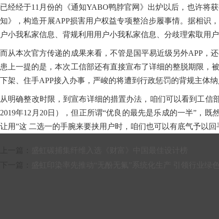
已经经于11月份的《通知YABO鸭脖官网》出炉以后，也许将
知》，构造开展APP损害用户权益专项整治步履事情。据相识，
户小我私家信息、背规利用用户小我私家信息、分歧理索取用户
而从本次官方传递的成果来看，不管是国平易近级另外APP，
患上一提的是，本次工信部还有直接宣布了详细的整脱期限，被传
下架、住手APP接入办事，严峻的将遭到行政惩罚的背规主体
从明确整改时限，到宣布详细的措置办法，咱们可以看到工信部
2019年12月20日），但正所谓“优良的最先是乐成的一半”
让用”这 二选一的手腕来要挟用户时，咱们也可以有底气予以回
上一篇：
盛虹碳捕集纤维入选《财富》中国最佳设计榜
下一篇：
盛虹印染率先推动“无酚无氟”系统化生产 引领行业绿