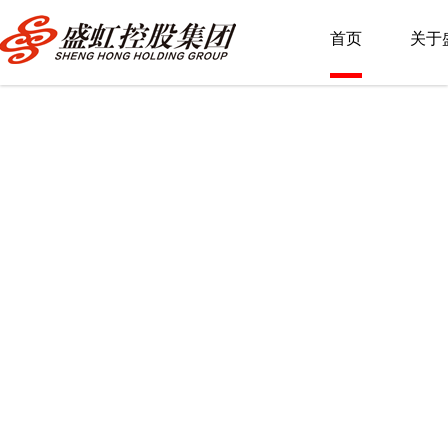
首页
关于